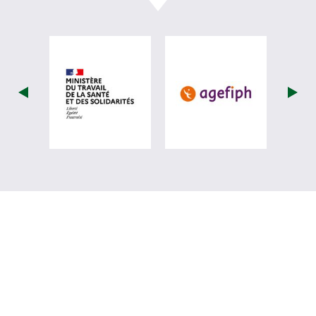
visiter les site de Ministère du travail (nou
visiter les sit