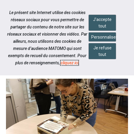
Accéder à notre page Facebook
Accéder à notre page Linkedin
Aller à la navigation
Le présent site Internet utilise des cookies
Aller au contenu
J'accepte
réseaux sociaux pour vous permettre de
tout
partager du contenu de notre site sur les
réseaux sociaux et visionner des vidéos. Par
Personnaliser
ailleurs, nous utilisons des cookies de
Je refuse
mesure d’audience MATOMO qui sont
Notre actualité
tout
exempts de recueil du consentement. Pour
ATELIERS D'ACCULTURATION
plus de renseignements,
cliquez ici
.